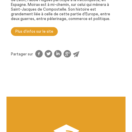
Espagne. Moirax est à mi-chemin, sur celui qui mènera à
Saint-Jacques de Compostelle. Son histoire est
grandement liée à celle de cette partie d'Europe, entre
deux guerres, entre pèlerinage, commerce et politique.
Plus d'infos sur le site
f
t
l
g
@
Partager sur
2026 : CAP SUR
LES LISTES INDICATIVES
NATIONALES