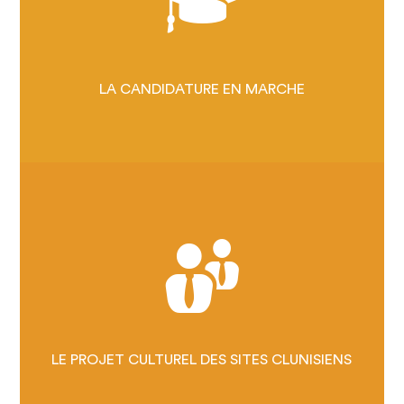
UNE CANDIDATURE HORS
NORME
LES SITES CLUNISIENS,
LA CANDIDATURE EN MARCHE
UN HÉRITAGE UNIQUE
LE PROJET CLUNISIEN, C'EST
QUOI ?
LES CLUNISIENS S'ENGAGENT
LES ÉVÉNEMENTS EUROPÉENS
2026
LE PROJET CULTUREL DES SITES CLUNISIENS