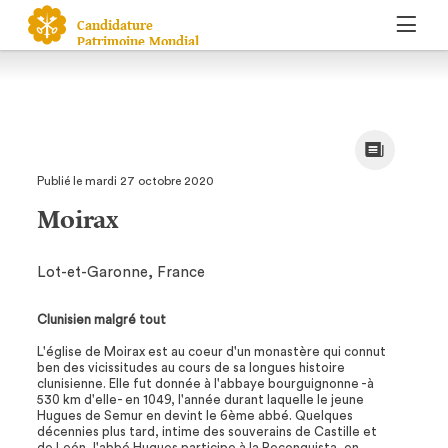
Candidature
Patrimoine Mondial
Publié le mardi 27 octobre 2020
Moirax
Lot-et-Garonne, France
Clunisien malgré tout
L'église de Moirax est au coeur d'un monastère qui connut
ben des vicissitudes au cours de sa longues histoire
clunisienne. Elle fut donnée à l'abbaye bourguignonne -à
530 km d'elle- en 1049, l'année durant laquelle le jeune
Hugues de Semur en devint le 6ème abbé. Quelques
décennies plus tard, intime des souverains de Castille et
de León, l'abbé Hugues participe à la Reconquista, en