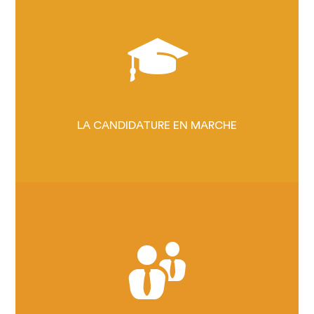
2026 : CAP SUR
LES LISTES INDICATIVES
NATIONALES
UNE CANDIDATURE HORS
NORME
LES SITES CLUNISIENS,
LA CANDIDATURE EN MARCHE
UN HÉRITAGE UNIQUE
LE PROJET CLUNISIEN, C'EST
QUOI ?
LES CLUNISIENS S'ENGAGENT
LES ÉVÉNEMENTS EUROPÉENS