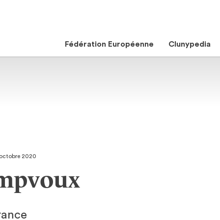
Fédération Européenne
Clunypedia
 octobre 2020
mpvoux
rance