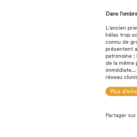
Dans l’ombre
L'ancien pri
hélas trop s
connu de gro
présentent a
patrimoine :
de la même p
immédiate...
réseau clunis
Plus d'info
Partager su