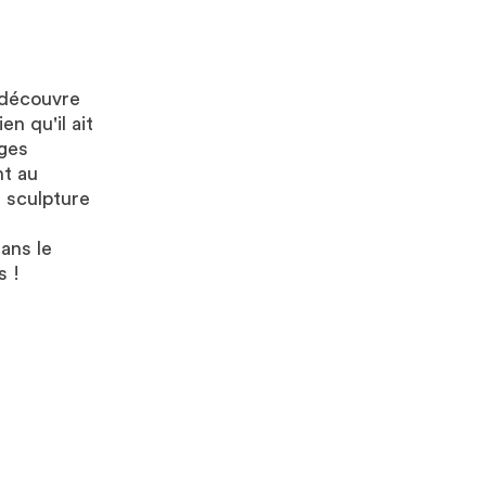
 découvre
n qu'il ait
iges
nt au
e sculpture
ans le
s !