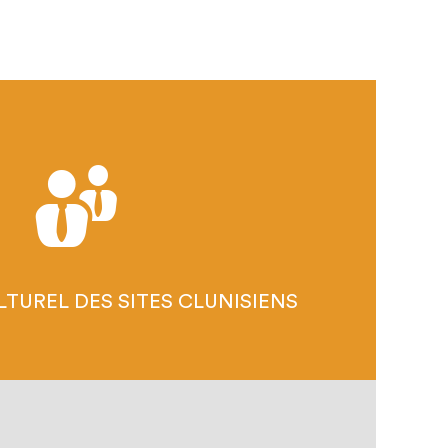
T CLUNISIEN, C'EST QUOI ?
LUNISIENS S'ENGAGENT
NEMENTS EUROPÉENS 2026
LTUREL DES SITES CLUNISIENS