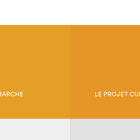
NATIONALES
LE PROJE
S NORME
LES C
NS,
LES ÉVÉ
UE
MARCHE
LE PROJET CU