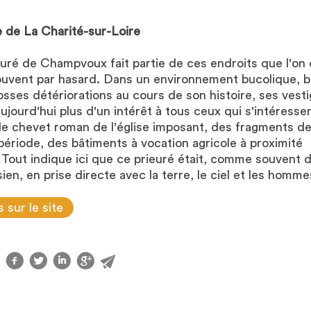
 de La Charité-sur-Loire
euré de Champvoux fait partie de ces endroits que l'on
ouvent par hasard. Dans un environnement bucolique, bie
sses détériorations au cours de son histoire, ses vest
ujourd'hui plus d'un intérêt à tous ceux qui s'intéresse
 le chevet roman de l'église imposant, des fragments d
ériode, des bâtiments à vocation agricole à proximité
 Tout indique ici que ce prieuré était, comme souvent d
ien, en prise directe avec la terre, le ciel et les homme
s sur le site
f
t
l
g
@
r